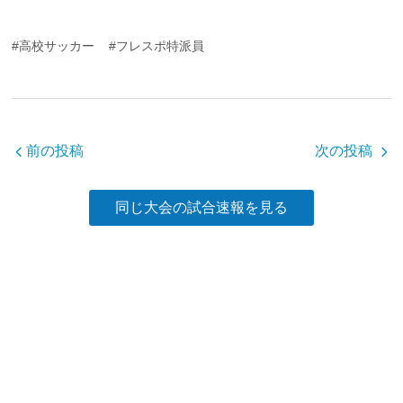
a
wi
n
有
c
tt
e
#高校サッカー
#フレスポ特派員
e
er
b
o
o
前の投稿
次の投稿
k
同じ大会の試合速報を見る