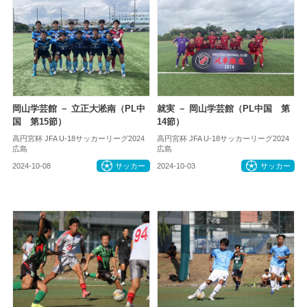
岡山学芸館 － 立正大淞南（PL中
就実 － 岡山学芸館（PL中国 第
国 第15節）
14節）
高円宮杯 JFA U-18サッカーリーグ2024
高円宮杯 JFA U-18サッカーリーグ2024
広島
広島
2024-10-08
サッカー
2024-10-03
サッカー