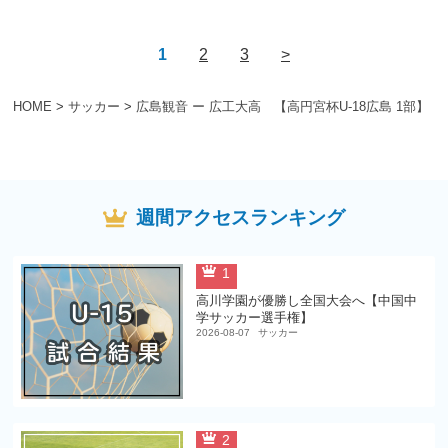
1
2
3
>
HOME
>
サッカー
>
広島観音 ー 広工大高 【高円宮杯U-18広島 1部】
週間アクセスランキング
1
高川学園が優勝し全国大会へ【中国中
学サッカー選手権】
2026-08-07
サッカー
2