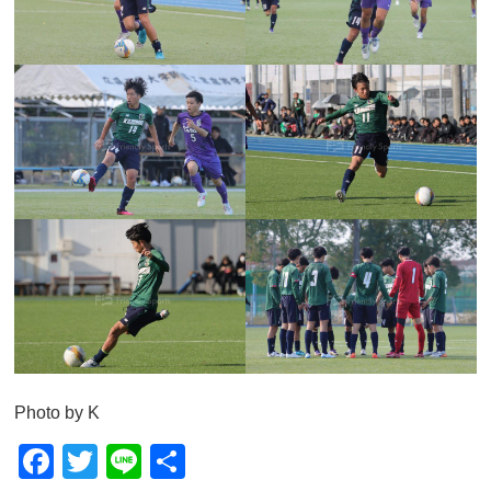
Photo by K
F
T
Li
共