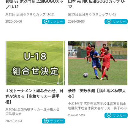
倉掛 vs 毘沙門台 広瀬GOGOカッ
山本 vs NK 広瀬GOGOカップ U-
プ U-12
12
第13回 広瀬ＧＯＧＯカップ U-12
第13回 広瀬ＧＯＧＯカップ U-12
2026-08-06
サッカー
2026-08-06
サッカー
１次トーナメント組み合わせ、日
優勝 英数学館【福山地区秋季大
程が決まる【高校サッカー選手
会】
権】
令和8年度 広島県高等学校体育連盟福山
地区秋季総合体育大会サッカー男子の部
第105回全国高校サッカー選手権大会
広島県大会
2026-07-28
サッカー
2026-08-03
サッカー