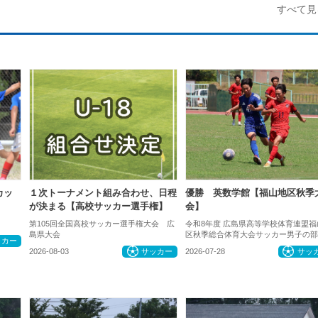
すべて見
カッ
１次トーナメント組み合わせ、日程
優勝 英数学館【福山地区秋季
が決まる【高校サッカー選手権】
会】
第105回全国高校サッカー選手権大会 広
令和8年度 広島県高等学校体育連盟福
島県大会
区秋季総合体育大会サッカー男子の部
ッカー
2026-08-03
サッカー
2026-07-28
サッ