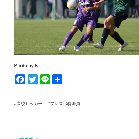
Photo by K
F
T
Li
共
a
wi
n
有
c
tt
e
#高校サッカー
#フレスポ特派員
e
er
b
o
o