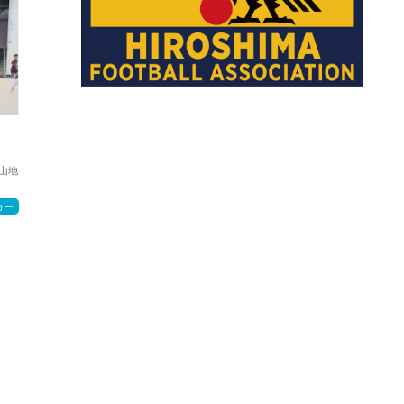
山地
カー