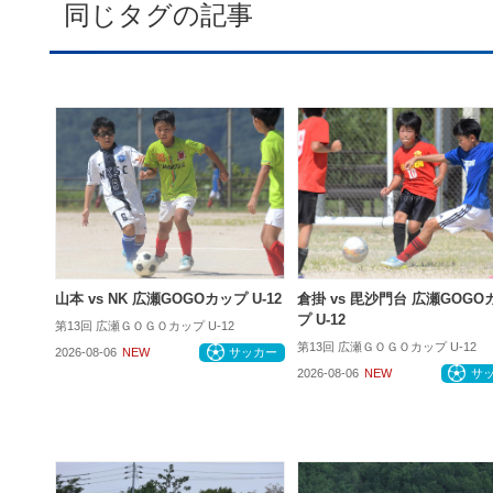
同じタグの記事
山本 vs NK 広瀬GOGOカップ U-12
倉掛 vs 毘沙門台 広瀬GOGO
プ U-12
第13回 広瀬ＧＯＧＯカップ U-12
第13回 広瀬ＧＯＧＯカップ U-12
2026-08-06
NEW
サッカー
2026-08-06
NEW
サ