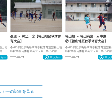
盈進 － 神辺 ②【福山地区秋季体
福山旭 － 福山商業・府中東
育大会】
②【福山地区秋季体育大会】
福山地
令和8年度 広島県高等学校体育連盟福山地
令和8年度 広島県高等学校体育連盟福
部
区秋季総合体育大会サッカー男子の部
区秋季総合体育大会サッカー男子の部
ッカー
2026-07-21
サッカー
2026-07-21
サッ
ッカーの記事を見る