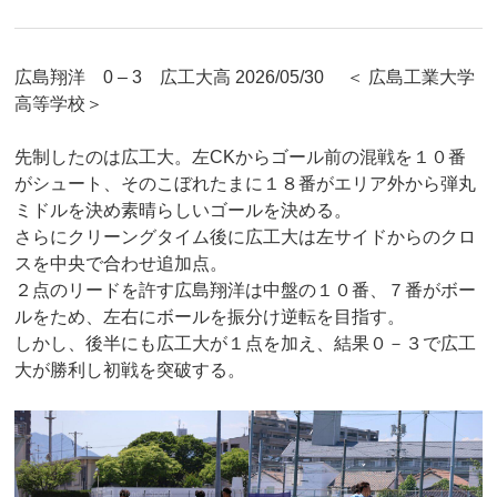
広島翔洋 0 – 3 広工大高 2026/05/30 ＜ 広島工業大学
高等学校＞
先制したのは広工大。左CKからゴール前の混戦を１０番
がシュート、そのこぼれたまに１８番がエリア外から弾丸
ミドルを決め素晴らしいゴールを決める。
さらにクリーングタイム後に広工大は左サイドからのクロ
スを中央で合わせ追加点。
２点のリードを許す広島翔洋は中盤の１０番、７番がボー
ルをため、左右にボールを振分け逆転を目指す。
しかし、後半にも広工大が１点を加え、結果０－３で広工
大が勝利し初戦を突破する。