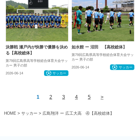
決勝戦 瀬戸内が快勝で優勝を決め
如水館 ー 沼田 【高校総体】
る【高校総体】
第79回広島県高等学校総合体育大会サッ
カー 男子の部
第79回広島県高等学校総合体育大会サッ
カー 男子の部
2026-06-14
サッカー
2026-06-14
サッカー
1
2
3
4
5
>
HOME
>
サッカー
>
広島翔洋 ー 広工大高 ④【高校総体】