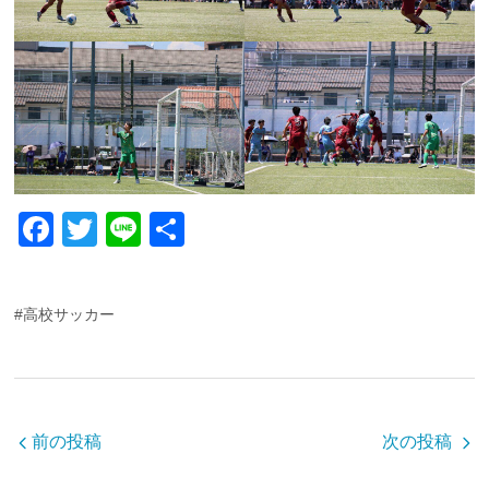
F
T
Li
共
a
wi
n
有
c
tt
e
#高校サッカー
e
er
b
o
o
前の投稿
次の投稿
k