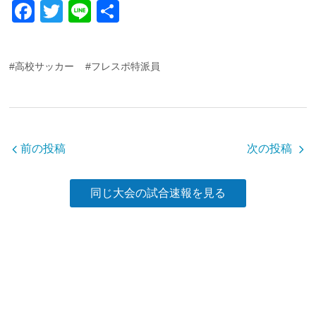
F
T
Li
共
a
wi
n
有
c
tt
e
#高校サッカー
#フレスポ特派員
e
er
b
o
o
前の投稿
次の投稿
k
同じ大会の試合速報を見る