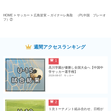
HOME
>
サッカー
>
広島皆実 – ガイナーレ鳥取 （PL中国 プレーオ
フ）②
週間アクセスランキング
1
高川学園が優勝し全国大会へ【中国中
学サッカー選手権】
2026-08-07
サッカー
2
１次トーナメント組み合わせ、日程が