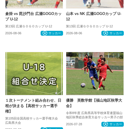
倉掛 vs 毘沙門台 広瀬GOGOカッ
山本 vs NK 広瀬GOGOカップ U-
プ U-12
12
第13回 広瀬ＧＯＧＯカップ U-12
第13回 広瀬ＧＯＧＯカップ U-12
2026-08-06
サッカー
2026-08-06
サッカー
１次トーナメント組み合わせ、日
優勝 英数学館【福山地区秋季大
程が決まる【高校サッカー選手
会】
権】
令和8年度 広島県高等学校体育連盟福山
地区秋季総合体育大会サッカー男子の部
第105回全国高校サッカー選手権大会
広島県大会
2026-07-28
サッカー