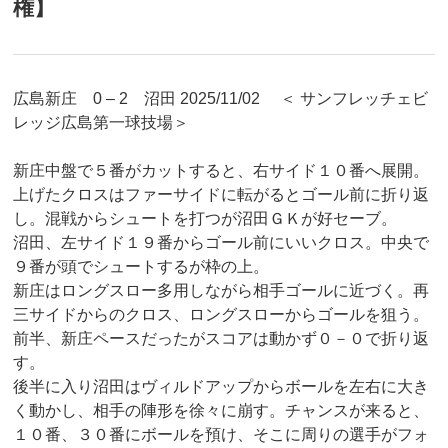
権】
広島新庄 0 – 2 沼田 2025/11/02 ＜ サンフレッチェビ
レッジ広島第一球技場＞
新庄中盤で５番がカットすると、右サイド１０番へ展開。
上げたクロスはファーサイドに転がるとゴール前に折り返
し。混戦からシュートを打つが沼田ＧＫが好セーブ。
沼田、左サイド１９番からゴール前にいいクロス。中央で
９番が頭でシュートするが枠の上。
新庄はロングスロー多用しながら相手ゴールに近づく。再
三サイドからのクロス、ロングスローからゴールを狙う。
前半、新庄ペースだったがスコアは動かず０－０で折り返
す。
後半に入り沼田はヴィルドアップからボールを左右に大き
く動かし、相手の陣形を徐々に崩す。チャンスが来ると、
１０番、３０番にボールを預け、そこに周りの選手がフォ