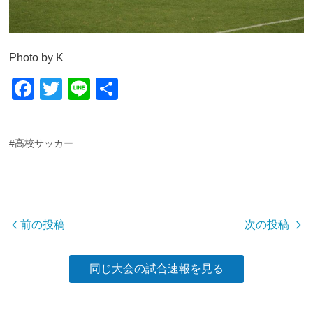
Photo by K
F
T
Li
共
a
wi
n
有
c
tt
e
#高校サッカー
e
er
b
o
o
前の投稿
次の投稿
k
同じ大会の試合速報を見る