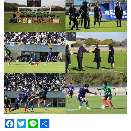
F
T
Li
共