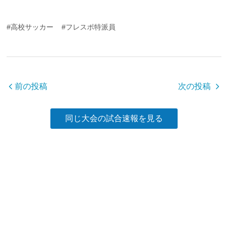
a
wi
n
有
c
tt
e
#高校サッカー
#フレスポ特派員
e
er
b
o
o
前の投稿
次の投稿
k
同じ大会の試合速報を見る