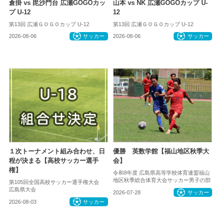
倉掛 vs 毘沙門台 広瀬GOGOカッ
山本 vs NK 広瀬GOGOカップ U-
プ U-12
12
第13回 広瀬ＧＯＧＯカップ U-12
第13回 広瀬ＧＯＧＯカップ U-12
2026-08-06
サッカー
2026-08-06
サッカー
１次トーナメント組み合わせ、日
優勝 英数学館【福山地区秋季大
程が決まる【高校サッカー選手
会】
権】
令和8年度 広島県高等学校体育連盟福山
地区秋季総合体育大会サッカー男子の部
第105回全国高校サッカー選手権大会
広島県大会
2026-07-28
サッカー
2026-08-03
サッカー