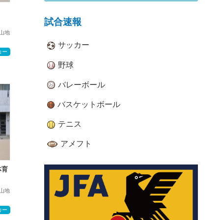
試合速報
山地
サッカー
カー
野球
バレーボール
バスケットボール
テニス
アメフト
体育
山地
カー