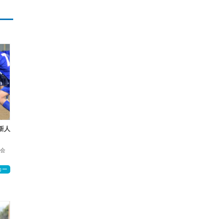
新人
会
カー