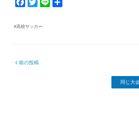
F
T
Li
共
a
wi
n
有
c
tt
e
#高校サッカー
e
er
b
o
o
前の投稿
k
同じ大