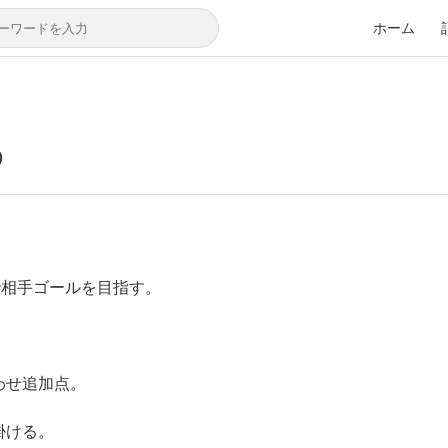
ホーム
④
で相手ゴールを目指す。
わせ追加点。
掛ける。