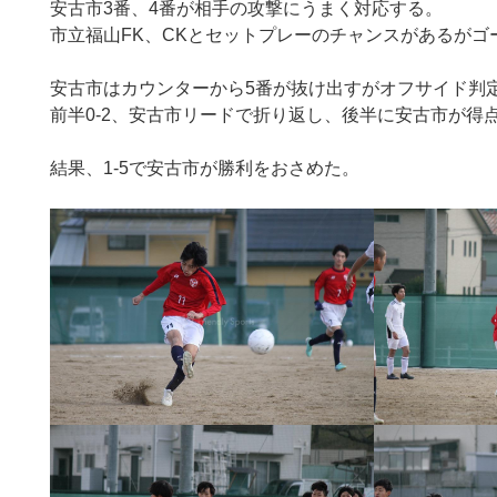
安古市3番、4番が相手の攻撃にうまく対応する。
市立福山FK、CKとセットプレーのチャンスがあるがゴ
安古市はカウンターから5番が抜け出すがオフサイド判
前半0-2、安古市リードで折り返し、後半に安古市が得
結果、1-5で安古市が勝利をおさめた。