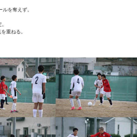
ールを奪えず。
定。
点を重ねる。