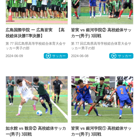
広島国際学院 ー 広島皆実 【高
皆実 vs 銀河学院② 高校総体サッ
校総体決勝T準決勝】
カー(男子) 3回戦
第 77 回広島県高等学校総合体育大会サ
第 77 回広島県高等学校総合体育大会サ
ッカー男子の部
ッカー男子の部
2024-06-09
サッカー
2024-06-08
サッカー
如水館 vs 観音② 高校総体サッカ
皆実 vs 銀河学院① 高校総体サッ
ー(男子) 3回戦
カー(男子) 3回戦