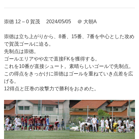
崇徳 12 – 0 賀茂 2024/05/05 ＠ 大朝A
崇徳は立ち上がりから、8番、15番、7番を中心とした攻め
で賀茂ゴールに迫る。
先制点は崇徳。
ゴールエリアやや左で直接FKを獲得する。
これを10番が直接シュート。素晴らしいゴールで先制点。
この得点をきっかけに崇徳はゴールを重ねていき点差を広
げる。
12得点と圧巻の攻撃力で勝利をおさめた。