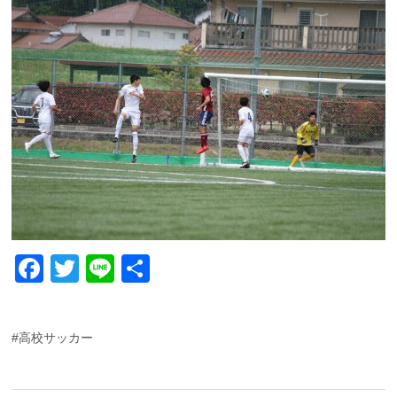
F
T
Li
共
a
wi
n
有
c
tt
e
#高校サッカー
e
er
b