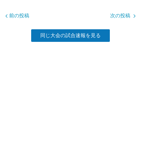
o
o
前の投稿
次の投稿
k
同じ大会の試合速報を見る