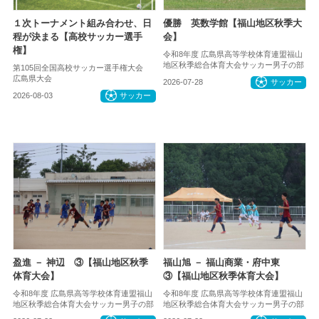
１次トーナメント組み合わせ、日
優勝 英数学館【福山地区秋季大
程が決まる【高校サッカー選手
会】
権】
令和8年度 広島県高等学校体育連盟福山
地区秋季総合体育大会サッカー男子の部
第105回全国高校サッカー選手権大会
広島県大会
2026-07-28
サッカー
2026-08-03
サッカー
盈進 － 神辺 ③【福山地区秋季
福山旭 － 福山商業・府中東
体育大会】
③【福山地区秋季体育大会】
令和8年度 広島県高等学校体育連盟福山
令和8年度 広島県高等学校体育連盟福山
地区秋季総合体育大会サッカー男子の部
地区秋季総合体育大会サッカー男子の部