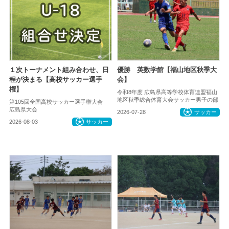
１次トーナメント組み合わせ、日
優勝 英数学館【福山地区秋季大
程が決まる【高校サッカー選手
会】
権】
令和8年度 広島県高等学校体育連盟福山
地区秋季総合体育大会サッカー男子の部
第105回全国高校サッカー選手権大会
広島県大会
2026-07-28
サッカー
2026-08-03
サッカー