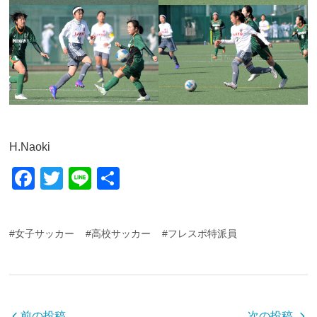
H.Naoki
F
T
Li
共
a
wi
n
有
c
tt
e
#女子サッカー
#高校サッカー
#フレスポ特派員
e
er
b
o
o
前の投稿
次の投稿