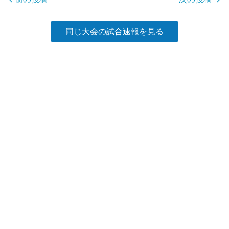
k
同じ大会の試合速報を見る