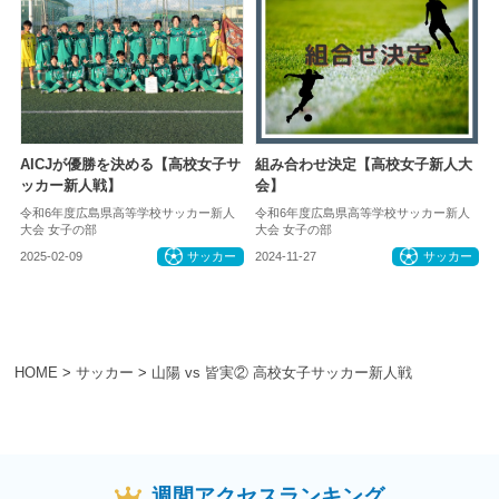
AICJが優勝を決める【高校女子サ
組み合わせ決定【高校女子新人大
ッカー新人戦】
会】
令和6年度広島県高等学校サッカー新人
令和6年度広島県高等学校サッカー新人
大会 女子の部
大会 女子の部
2025-02-09
サッカー
2024-11-27
サッカー
HOME
>
サッカー
>
山陽 vs 皆実② 高校女子サッカー新人戦
週間アクセスランキング