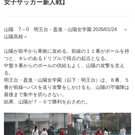
女子サッカー新人戦】
山陽 7 – 0 明王台・盈進・山陽女学園 2026/01/24 ＜
山陽高校＞
山陽が前半から果敢に攻める。前線の１１番がボールを持
つと、キレのあるドリブルで得点の起点となる。
中盤９番からのボールの供給もよく、山陽の攻撃を支え
る。
明王台・盈進・山陽女学園（以下：明王台）は、８番、５
番が前線へパスを送り攻撃をしかけるも、山陽の守備陣は
最後まで集中を切らさない。
結果、山陽が７－０で勝利をおさめた。