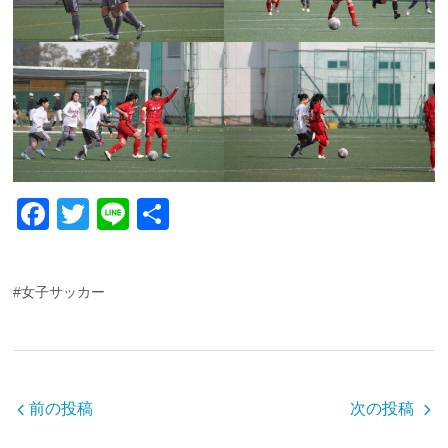
F
T
Li
共
a
wi
n
有
c
tt
e
#女子サッカー
e
er
b
o
o
前の投稿
次の投稿
k