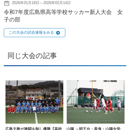
2026年01月18日～2026年02月14日
令和7年度広島県高等学校サッカー新人大会 女
子の部
この大会の試合速報をみる
同じ大会の記事
広島文教が激闘を制し優勝【高校
山陽 －明王台・盈進・山陽女学