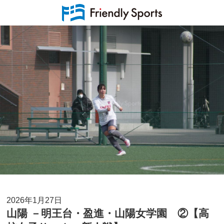
2026年1月27日
山陽 －明王台・盈進・山陽女学園 ②【高