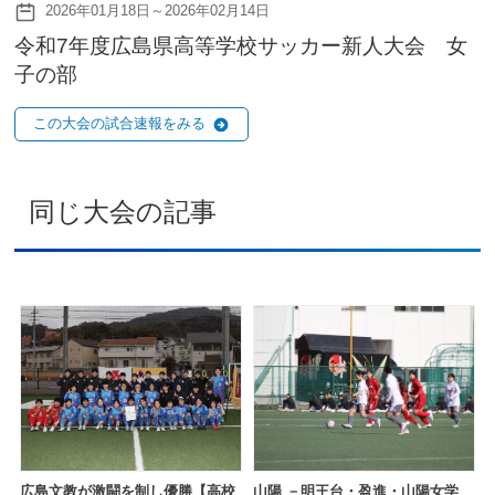
2026年01月18日～2026年02月14日
令和7年度広島県高等学校サッカー新人大会 女
子の部
この大会の試合速報をみる
同じ大会の記事
広島文教が激闘を制し優勝【高校
山陽 －明王台・盈進・山陽女学