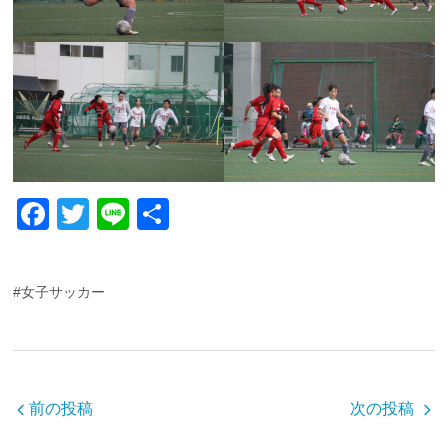
F
T
Li
共
a
wi
n
有
c
tt
e
#女子サッカー
e
er
b
o
o
前の投稿
次の投稿
k