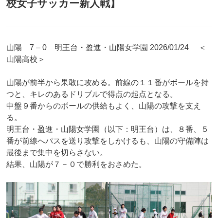
校女子サッカー新人戦】
山陽 7 – 0 明王台・盈進・山陽女学園 2026/01/24 ＜
山陽高校＞
山陽が前半から果敢に攻める。前線の１１番がボールを持
つと、キレのあるドリブルで得点の起点となる。
中盤９番からのボールの供給もよく、山陽の攻撃を支え
る。
明王台・盈進・山陽女学園（以下：明王台）は、８番、５
番が前線へパスを送り攻撃をしかけるも、山陽の守備陣は
最後まで集中を切らさない。
結果、山陽が７－０で勝利をおさめた。