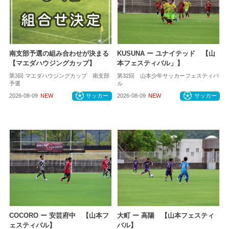
南支部予選の組み合わせが決まる
KUSUNA ー ユナイテッド 【山
【マエダハウジングカップ】
本フェスティバル」】
第3回 マエダハウジングカップ 南支部
第32回 山本少年サッカーフェスティバ
予選
ル
2026-08-09
NEW
サッカー
2026-08-09
NEW
サッカー
COCORO ー 安芸府中 【山本フ
大町 ー 高陽 【山本フェスティ
ェスティバル】
バル】