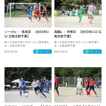
シーガル － 長束③ 【全日本U-
高陽a － 伴東➁ 【全日本U-12 広
12 広島支部予選】
島支部予選】
第４８回全日本U-12サッカー選手権大
第４８回全日本U-12サッカー選手権大
会・広島支部予選
会・広島支部予選
2024-09-25
サッカー
2024-09-24
サッカー