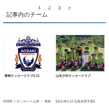
1
2
3
>
記事内のチーム
青崎サッカークラブU-12
山本少年サッカークラブ
HOME
>
サッカー
>
山本 － 青崎 【全日本U-12 広島支部予選】