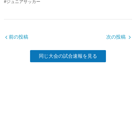
#ジュニアサッカー
e
er
b
o
o
前の投稿
次の投稿
k
同じ大会の試合速報を見る