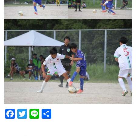
F
T
Li
共
a
wi
n
有
c
tt
e