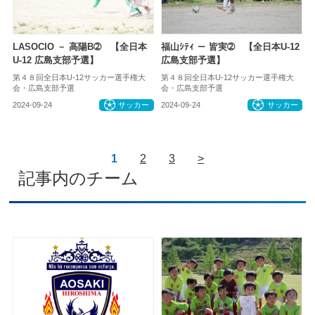
LASOCIO － 高陽B➁ 【全日本
福山ｼﾃｨ － 皆実➁ 【全日本U-12
U-12 広島支部予選】
広島支部予選】
第４８回全日本U-12サッカー選手権大
第４８回全日本U-12サッカー選手権大
会・広島支部予選
会・広島支部予選
2024-09-24
サッカー
2024-09-24
サッカー
1
2
3
>
記事内のチーム