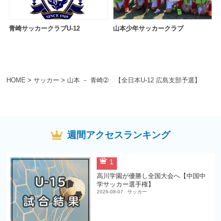
青崎サッカークラブU-12
山本少年サッカークラブ
HOME
>
サッカー
>
山本 － 青崎➁ 【全日本U-12 広島支部予選】
週間アクセスランキング
1
高川学園が優勝し全国大会へ【中国中
学サッカー選手権】
2026-08-07
サッカー