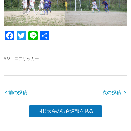
F
T
Li
共
a
wi
n
有
c
tt
e
#ジュニアサッカー
e
er
b
o
o
前の投稿
次の投稿
k
同じ大会の試合速報を見る