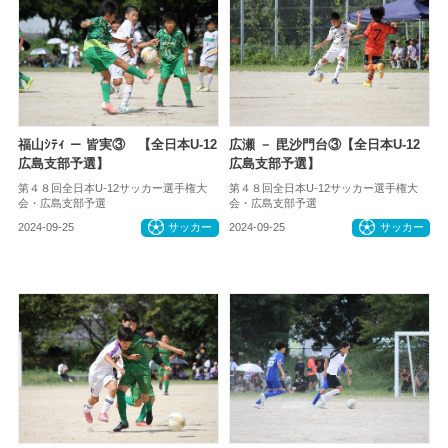
福山ｼﾃｨ － 皆実③ 【全日本U-12
広瀬 － 毘沙門台③【全日本U-12
広島支部予選】
広島支部予選】
第４８回全日本U-12サッカー選手権大
第４８回全日本U-12サッカー選手権大
会・広島支部予選
会・広島支部予選
2024-09-25
サッカー
2024-09-25
サッカー