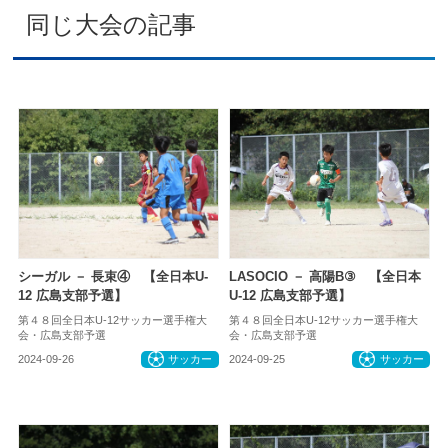
同じ大会の記事
シーガル － 長束④ 【全日本U-
LASOCIO － 高陽B③ 【全日本
12 広島支部予選】
U-12 広島支部予選】
第４８回全日本U-12サッカー選手権大
第４８回全日本U-12サッカー選手権大
会・広島支部予選
会・広島支部予選
2024-09-26
サッカー
2024-09-25
サッカー