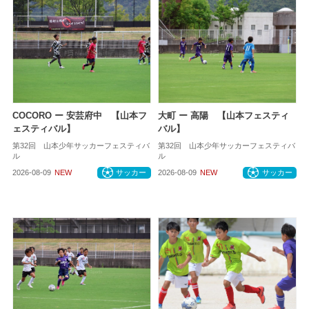
COCORO ー 安芸府中 【山本フ
大町 ー 高陽 【山本フェスティ
ェスティバル】
バル】
第32回 山本少年サッカーフェスティバ
第32回 山本少年サッカーフェスティバ
ル
ル
2026-08-09
NEW
サッカー
2026-08-09
NEW
サッカー