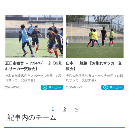
五日市観音 － ｱﾝﾄﾚｯﾄﾞ ➁【お別
山本 ー 船越 【お別れサッカー交
れサッカー交歓会】
歓会】
令和６年度広島市スポーツ少年団（お別
令和６年度広島市スポーツ少年団（お別
れサッカー交歓大会）
れサッカー交歓大会）
2025-03-23
サッカー
2025-03-23
サッカー
1
2
>
記事内のチーム