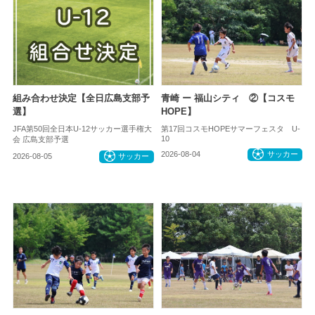
組み合わせ決定【全日広島支部予
青崎 ー 福山シティ ②【コスモ
選】
HOPE】
JFA第50回全日本U-12サッカー選手権大
第17回コスモHOPEサマーフェスタ U-
10
会 広島支部予選
2026-08-04
サッカー
2026-08-05
サッカー