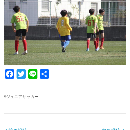
F
T
Li
共
a
wi
n
有
c
tt
e
#ジュニアサッカー
e
er
b
o
o