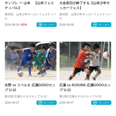
サンフレ ー 山本 【山本フェス
大会初日が終了する【山本少年サ
ティバル】
ッカーフェス】
第32回 山本少年サッカーフェスティバ
第32回 山本少年サッカーフェスティバ
ル
ル
2026-08-09
NEW
サッカー
2026-08-08
サッカー
矢野 vs リベルタ 広瀬GOGOカッ
広瀬 vs KUSUNA 広瀬GOGOカッ
プ U-12
プ U-12
第13回 広瀬ＧＯＧＯカップ U-12
第13回 広瀬ＧＯＧＯカップ U-12
2026-08-07
サッカー
2026-08-07
サッカー