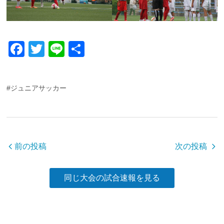
F
T
Li
共
a
wi
n
有
c
tt
e
#ジュニアサッカー
e
er
b
o
o
前の投稿
次の投稿
k
同じ大会の試合速報を見る