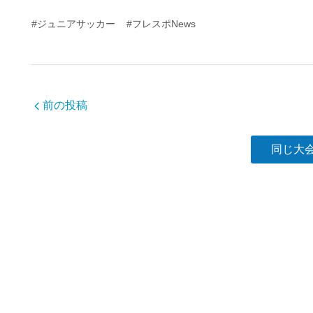
c
tt
e
#ジュニアサッカー
#フレスポNews
e
er
b
o
o
前の投稿
k
同じ大