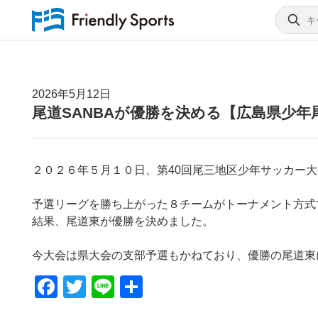
2026年5月12日
尾道SANBAが優勝を決める【広島県少年
２０２６年５月１０日、第40回尾三地区少年サッカー
予選リーグを勝ち上がった８チームがトーナメント方式
結果、尾道東が優勝を決めました。
今大会は県大会の支部予選もかねており、優勝の尾道東に
F
T
Li
共
a
wi
n
有