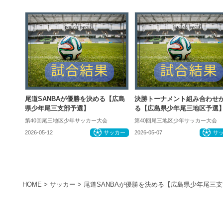
尾道SANBAが優勝を決める【広島
決勝トーナメント組み合わせ
県少年尾三支部予選】
る【広島県少年尾三地区予選
第40回尾三地区少年サッカー大会
第40回尾三地区少年サッカー大会
2026-05-12
サッカー
2026-05-07
サ
HOME
>
サッカー
>
尾道SANBAが優勝を決める【広島県少年尾三