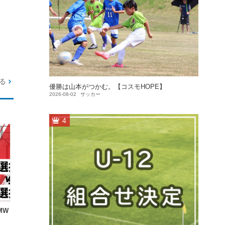
る
優勝は山本がつかむ。【コスモHOPE】
2026-08-02
サッカー
4
BMW