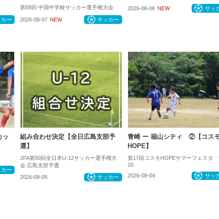
第58回 中国中学校サッカー選手権大会
2026-08-06
NEW
サッ
ッカー
2026-08-07
NEW
サッカー
カッ
組み合わせ決定【全日広島支部予
青崎 ー 福山シティ ②【コス
選】
HOPE】
JFA第50回全日本U-12サッカー選手権大
第17回コスモHOPEサマーフェスタ 
10
会 広島支部予選
ッカー
2026-08-04
サッ
2026-08-05
サッカー