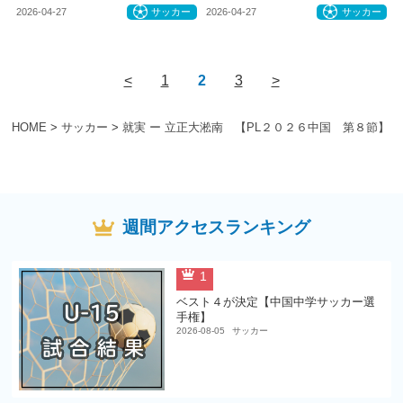
2026-04-27
サッカー
2026-04-27
サッカー
<
1
2
3
>
HOME
>
サッカー
>
就実 ー 立正大淞南 【PL２０２６中国 第８節】
週間アクセスランキング
1
ベスト４が決定【中国中学サッカー選
手権】
2026-08-05
サッカー