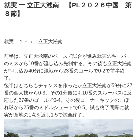
就実 ー 立正大淞南 【PL２０２６中国 第
８節】
就実 １－５ 立正大淞南
前半は、立正大淞南のペースで試合が進み就実のキーパー
のミスから10番が流し込み先制する。その後も立正大淞南
が押し込み40分に混戦から23番のゴールで0-2で前半終
了。
後半はどちらもチャンスを作ったが立正大淞南が59分に27
番の個人技から0-3。その1分後にも10番のスルーパスに反
応した27番のゴールで0-4。その後コーナーキックのこぼ
れ球から25番のミドルシュートで0-5。試合終了間際に就
実が意地の1点を返し1-5で試合終了。