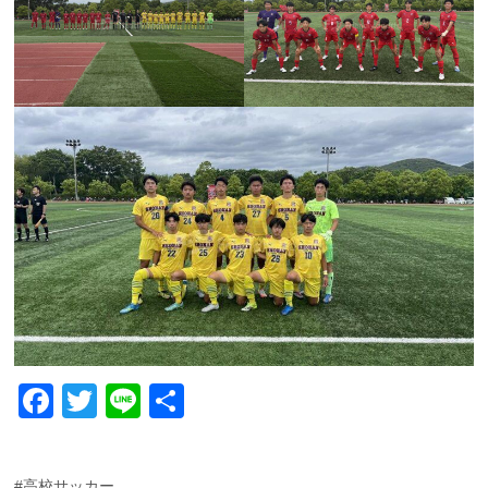
F
T
Li
共
a
wi
n
有
c
tt
e
#高校サッカー