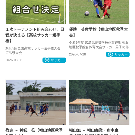
１次トーナメント組み合わせ、日
優勝 英数学館【福山地区秋季大
程が決まる【高校サッカー選手
会】
権】
令和8年度 広島県高等学校体育連盟福山
地区秋季総合体育大会サッカー男子の部
第105回全国高校サッカー選手権大会
広島県大会
2026-07-28
サッカー
2026-08-03
サッカー
盈進 － 神辺 ③【福山地区秋季
福山旭 － 福山商業・府中東