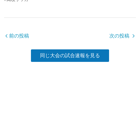
e
er
b
o
o
前の投稿
次の投稿
k
同じ大会の試合速報を見る