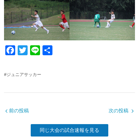
F
T
Li
共
a
wi
n
有
c
tt
e
#ジュニアサッカー
e
er
b
o
o
前の投稿
次の投稿
k
同じ大会の試合速報を見る