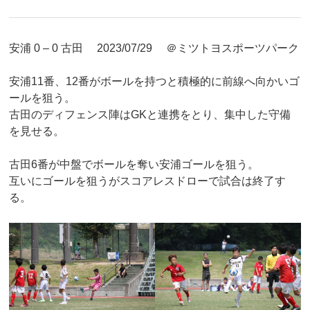
安浦 0 – 0 古田 2023/07/29 ＠ミツトヨスポーツパーク
安浦11番、12番がボールを持つと積極的に前線へ向かいゴ
ールを狙う。
古田のディフェンス陣はGKと連携をとり、集中した守備
を見せる。
古田6番が中盤でボールを奪い安浦ゴールを狙う。
互いにゴールを狙うがスコアレスドローで試合は終了す
る。