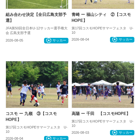
組み合わせ決定【全日広島支部予
青崎 ー 福山シティ ②【コスモ
選】
HOPE】
JFA第50回全日本U-12サッカー選手権大
第17回コスモHOPEサマーフェスタ U-
10
会 広島支部予選
2026-08-04
サッカー
2026-08-05
サッカー
コスモ ー 九嶺 ③【コスモ
高陽 ー 千田 【コスモHOPE】
HOPE】
第17回コスモHOPEサマーフェスタ U-
10
第17回コスモHOPEサマーフェスタ U-
10
2026-08-03
サッカー
2026-08-04
サッカー