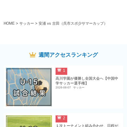
HOME
>
サッカー
>
安浦 vs 古田（呉市スポ少サマーカップ）
週間アクセスランキング
1
高川学園が優勝し全国大会へ【中国中
学サッカー選手権】
2026-08-07
サッカー
2
１次トーナメント組み合わせ、日程が