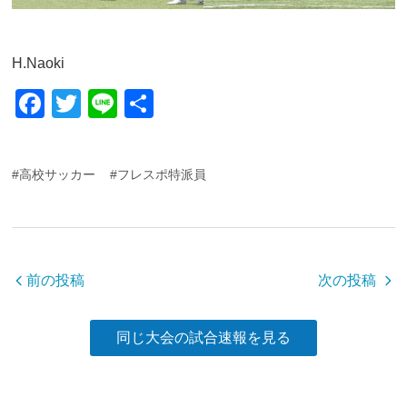
H.Naoki
F
T
Li
共
a
wi
n
有
c
tt
e
#高校サッカー
#フレスポ特派員
e
er
b
o
o
前の投稿
次の投稿
k
同じ大会の試合速報を見る