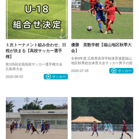
１次トーナメント組み合わせ、日
優勝 英数学館【福山地区秋季大
程が決まる【高校サッカー選手
会】
権】
令和8年度 広島県高等学校体育連盟福山
地区秋季総合体育大会サッカー男子の部
第105回全国高校サッカー選手権大会
広島県大会
2026-07-28
サッカー
2026-08-03
サッカー