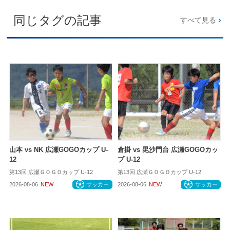
同じタグの記事
すべて見る
山本 vs NK 広瀬GOGOカップ U-
倉掛 vs 毘沙門台 広瀬GOGOカッ
12
プ U-12
第13回 広瀬ＧＯＧＯカップ U-12
第13回 広瀬ＧＯＧＯカップ U-12
2026-08-06
NEW
サッカー
2026-08-06
NEW
サッカー