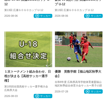
12
プ U-12
第13回 広瀬ＧＯＧＯカップ U-12
第13回 広瀬ＧＯＧＯカップ U-12
2026-08-06
サッカー
2026-08-06
サッカー
１次トーナメント組み合わせ、日
優勝 英数学館【福山地区秋季大
程が決まる【高校サッカー選手
会】
権】
令和8年度 広島県高等学校体育連盟福山
地区秋季総合体育大会サッカー男子の部
第105回全国高校サッカー選手権大会
広島県大会
2026-07-28
サッカー
2026-08-03
サッカー