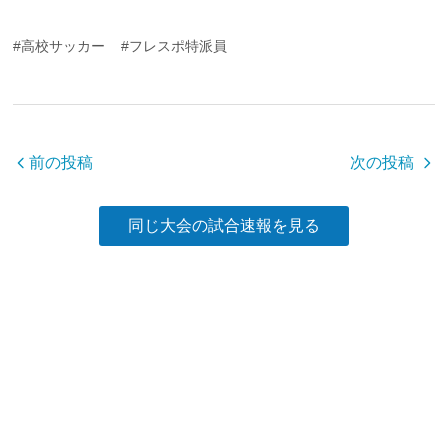
c
tt
e
#高校サッカー
#フレスポ特派員
e
er
b
o
o
前の投稿
次の投稿
k
同じ大会の試合速報を見る