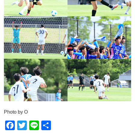
Photo by O
F
T
Li
共
a
wi
n
有