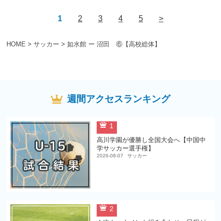
1
2
3
4
5
>
HOME
>
サッカー
>
如水館 ー 沼田 ⑥【高校総体】
週間アクセスランキング
1
高川学園が優勝し全国大会へ【中国中
学サッカー選手権】
2026-08-07
サッカー
2