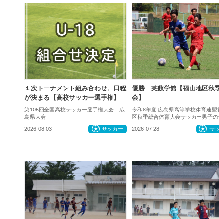
１次トーナメント組み合わせ、日程
優勝 英数学館【福山地区秋
が決まる【高校サッカー選手権】
会】
第105回全国高校サッカー選手権大会 広
令和8年度 広島県高等学校体育連盟
島県大会
区秋季総合体育大会サッカー男子の
2026-08-03
サッカー
2026-07-28
サ