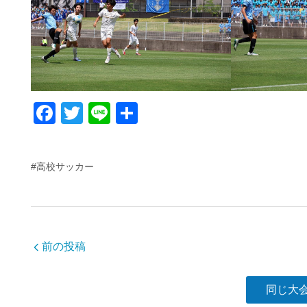
F
T
Li
共
a
wi
n
有
c
tt
e
#高校サッカー
e
er
b
o
o
前の投稿
k
同じ大