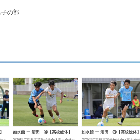
男子の部
】
如水館 ー 沼田 ④【高校総体】
如水館 ー 沼田 ③【高校総体
サッ
第79回広島県高等学校総合体育大会サッ
第79回広島県高等学校総合体育大会