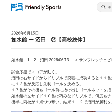
2026年6月15日
如水館 ー 沼田 ②【高校総体】
如水館 1 – 2 沼田 2026/06/13 ＜ サンフレッ
試合序盤でスコアが動く。
沼田は右サイドからドリブルで突破に成功すると１１番
に１３番が反応し先制ゴールを決める。
１７番がその後もゴール前に抜け出しゴールネットを揺
如水館の左サイド１０番は巧みなドリブルで、何度もチ
後半に両校が１点づつ奪い、結果１－２で沼田が勝利を