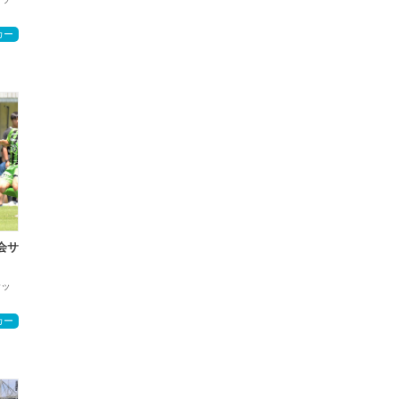
カー
会サ
サッ
カー