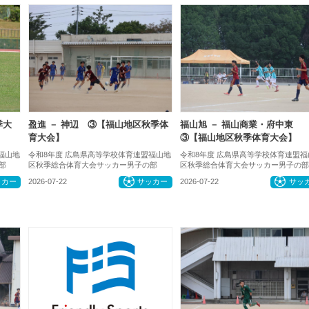
季大
盈進 － 神辺 ③【福山地区秋季体
福山旭 － 福山商業・府中東
育大会】
③【福山地区秋季体育大会】
福山地
令和8年度 広島県高等学校体育連盟福山地
令和8年度 広島県高等学校体育連盟福
部
区秋季総合体育大会サッカー男子の部
区秋季総合体育大会サッカー男子の部
ッカー
2026-07-22
サッカー
2026-07-22
サッ