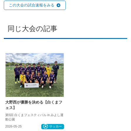
この大会の試合速報をみる
同じ大会の記事
大野西が優勝を決める【白くまフ
ェス】
第5回 白くまフェスティバル in みよし運
動公園
2026-05-25
サッカー