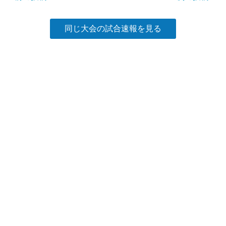
k
同じ大会の試合速報を見る