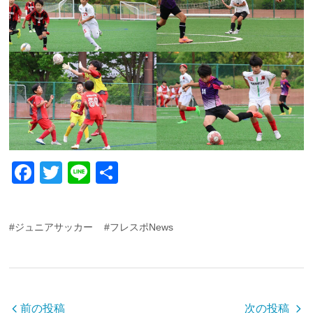
F
T
Li
共
a
wi
n
有
c
tt
e
#ジュニアサッカー
#フレスポNews
e
er
b
o
o
前の投稿
次の投稿