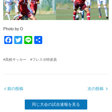
Photo by O
F
T
Li
共
a
wi
n
有
c
tt
e
#高校サッカー
#フレスポ特派員
e
er
b
o
o
前の投稿
次の投稿
k
同じ大会の試合速報を見る