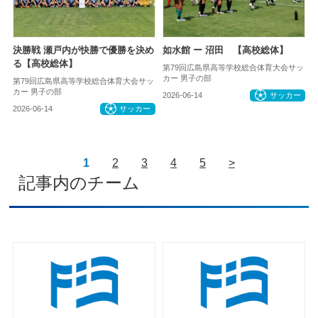
決勝戦 瀬戸内が快勝で優勝を決め
如水館 ー 沼田 【高校総体】
る【高校総体】
第79回広島県高等学校総合体育大会サッ
カー 男子の部
第79回広島県高等学校総合体育大会サッ
カー 男子の部
2026-06-14
サッカー
2026-06-14
サッカー
1
2
3
4
5
>
記事内のチーム