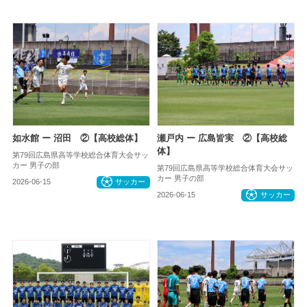
如水館 ー 沼田 ②【高校総体】
瀬戸内 ー 広島皆実 ②【高校総
体】
第79回広島県高等学校総合体育大会サッ
カー 男子の部
第79回広島県高等学校総合体育大会サッ
カー 男子の部
2026-06-15
サッカー
2026-06-15
サッカー