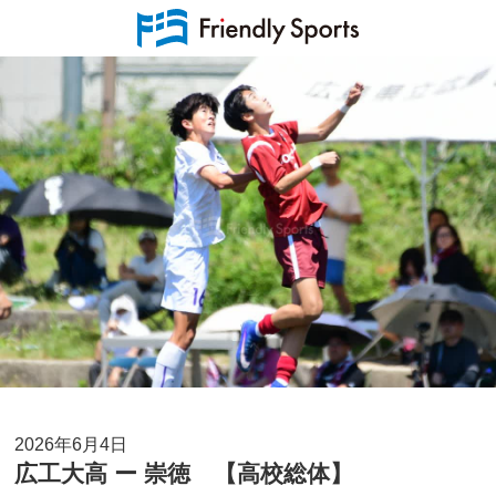
2026年6月4日
広工大高 ー 崇徳 【高校総体】