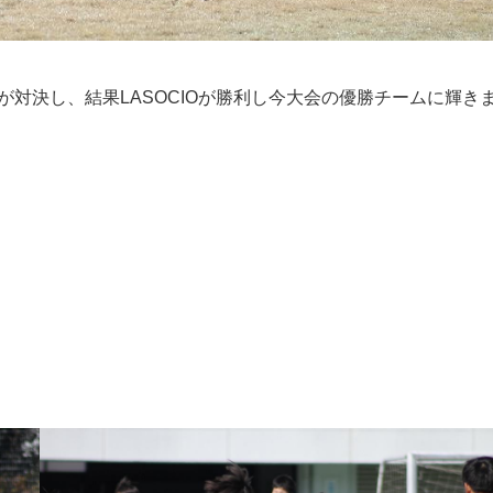
Oが対決し、結果LASOCIOが勝利し今大会の優勝チームに輝き