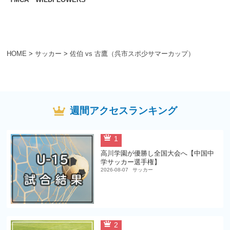
HOME
>
サッカー
>
佐伯 vs 古鷹（呉市スポ少サマーカップ）
週間アクセスランキング
1
高川学園が優勝し全国大会へ【中国中
学サッカー選手権】
2026-08-07
サッカー
2