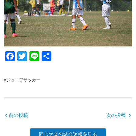
F
T
Li
共
a
wi
n
有
c
tt
e
#ジュニアサッカー
e
er
b
o
o
前の投稿
次の投稿
k
同じ大会の試合速報を見る