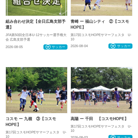
組み合わせ決定【全日広島支部予
青崎 ー 福山シティ ②【コスモ
選】
HOPE】
JFA第50回全日本U-12サッカー選手権大
第17回コスモHOPEサマーフェスタ U-
10
会 広島支部予選
2026-08-04
サッカー
2026-08-05
サッカー
コスモ ー 九嶺 ③【コスモ
高陽 ー 千田 【コスモHOPE】
HOPE】
第17回コスモHOPEサマーフェスタ U-
10
第17回コスモHOPEサマーフェスタ U-
10
2026-08-03
サッカー