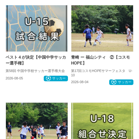
ベスト４が決定【中国中学サッカ
青崎 ー 福山シティ ②【コスモ
ー選手権】
HOPE】
第58回 中国中学校サッカー選手権大会
第17回コスモHOPEサマーフェスタ U-
10
2026-08-05
サッカー
2026-08-04
サッカー