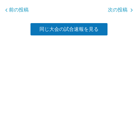
o
前の投稿
次の投稿
k
同じ大会の試合速報を見る