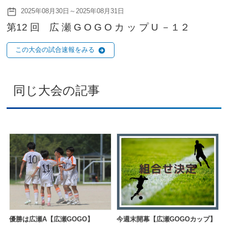
2025年08月30日～2025年08月31日
第12 回 広 瀬 G O G O カ ッ プ U －１２
この大会の試合速報をみる
同じ大会の記事
優勝は広瀬A【広瀬GOGO】
今週末開幕【広瀬GOGOカップ】