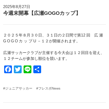
2025年8月27日
今週末開幕【広瀬GOGOカップ】
２０２５年８月３０日、３１日の２日間で第12 回 広 瀬
G O G O カ ッ プ U －１２が開催されます。
広瀬サッカークラブが主催する今大会は１２回目を迎え、
１２チームが参加し順位を競います。
F
T
Li
共
a
wi
n
有
c
tt
e
#ジュニアサッカー
#フレスポNews
e
er
b
o