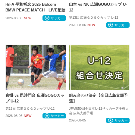
HiFA 平和祈念 2026 Balcom
山本 vs NK 広瀬GOGOカップ U-
BMW PEACE MATCH LIVE配信
12
第13回 広瀬ＧＯＧＯカップ U-12
2026-08-06
NEW
サッカー
2026-08-06
NEW
サッカー
倉掛 vs 毘沙門台 広瀬GOGOカッ
組み合わせ決定【全日広島支部予
プ U-12
選】
第13回 広瀬ＧＯＧＯカップ U-12
JFA第50回全日本U-12サッカー選手権大
会 広島支部予選
2026-08-06
NEW
サッカー
2026-08-05
サッカー