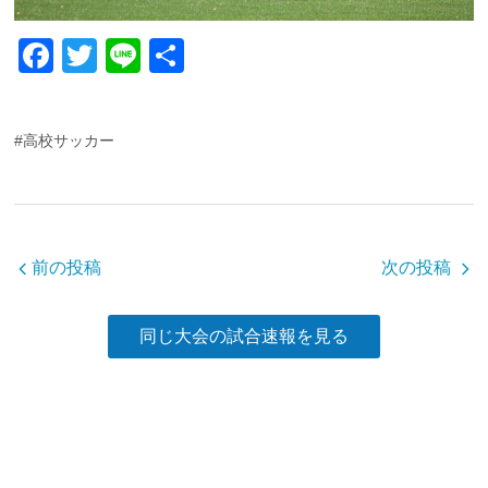
F
T
Li
共
a
wi
n
有
c
tt
e
#高校サッカー
e
er
b
o
o
前の投稿
次の投稿
k
同じ大会の試合速報を見る