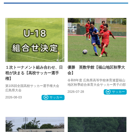
１次トーナメント組み合わせ、日
優勝 英数学館【福山地区秋季大
程が決まる【高校サッカー選手
会】
権】
令和8年度 広島県高等学校体育連盟福山
地区秋季総合体育大会サッカー男子の部
第105回全国高校サッカー選手権大会
広島県大会
2026-07-28
サッカー
2026-08-03
サッカー