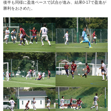
後半も同様に盈進ペースで試合が進み、結果0-17で盈進が
勝利をおさめた。