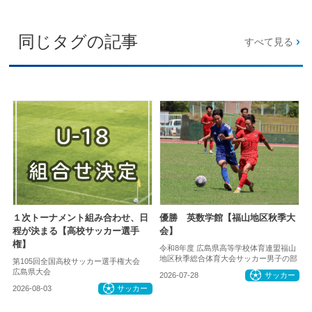
同じタグの記事
すべて見る
１次トーナメント組み合わせ、日
優勝 英数学館【福山地区秋季大
程が決まる【高校サッカー選手
会】
権】
令和8年度 広島県高等学校体育連盟福山
地区秋季総合体育大会サッカー男子の部
第105回全国高校サッカー選手権大会
広島県大会
2026-07-28
サッカー
2026-08-03
サッカー