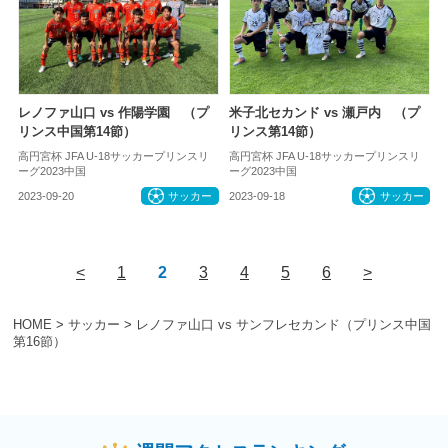
レノファ山口 vs 作陽学園 （プ
米子北セカンド vs 瀬戸内 （プ
リンス中国第14節）
リンス第14節）
高円宮杯 JFA U-18サッカープリンスリ
高円宮杯 JFA U-18サッカープリンスリ
ーグ2023中国
ーグ2023中国
2023-09-20
サッカー
2023-09-18
サッカー
<
1
2
3
4
5
6
>
HOME
>
サッカー
>
レノファ山口 vs サンフレセカンド（プリンス中国
第16節）