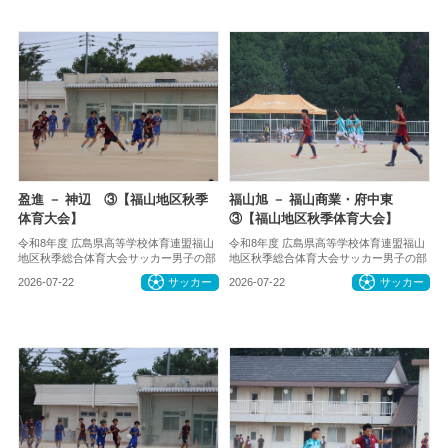
盈進 － 神辺 ③【福山地区秋季
福山旭 － 福山商業・府中東
体育大会】
③【福山地区秋季体育大会】
令和8年度 広島県高等学校体育連盟福山
令和8年度 広島県高等学校体育連盟福山
地区秋季総合体育大会サッカー男子の部
地区秋季総合体育大会サッカー男子の部
2026-07-22
サッカー
2026-07-22
サッカー