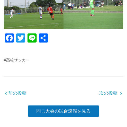
F
T
Li
共
a
wi
n
有
c
tt
e
#高校サッカー
e
er
b
o
o
前の投稿
次の投稿
k
同じ大会の試合速報を見る