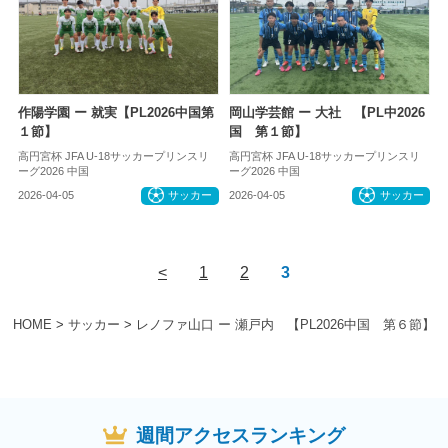
作陽学園 ー 就実【PL2026中国第
岡山学芸館 ー 大社 【PL中2026
１節】
国 第１節】
高円宮杯 JFA U-18サッカープリンスリ
高円宮杯 JFA U-18サッカープリンスリ
ーグ2026 中国
ーグ2026 中国
2026-04-05
サッカー
2026-04-05
サッカー
<
1
2
3
HOME
>
サッカー
>
レノファ山口 ー 瀬戸内 【PL2026中国 第６節】
週間アクセスランキング