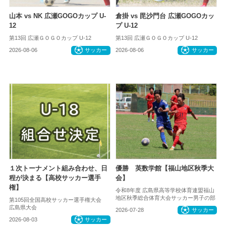
山本 vs NK 広瀬GOGOカップ U-
倉掛 vs 毘沙門台 広瀬GOGOカッ
12
プ U-12
第13回 広瀬ＧＯＧＯカップ U-12
第13回 広瀬ＧＯＧＯカップ U-12
2026-08-06
サッカー
2026-08-06
サッカー
１次トーナメント組み合わせ、日
優勝 英数学館【福山地区秋季大
程が決まる【高校サッカー選手
会】
権】
令和8年度 広島県高等学校体育連盟福山
地区秋季総合体育大会サッカー男子の部
第105回全国高校サッカー選手権大会
広島県大会
2026-07-28
サッカー
2026-08-03
サッカー