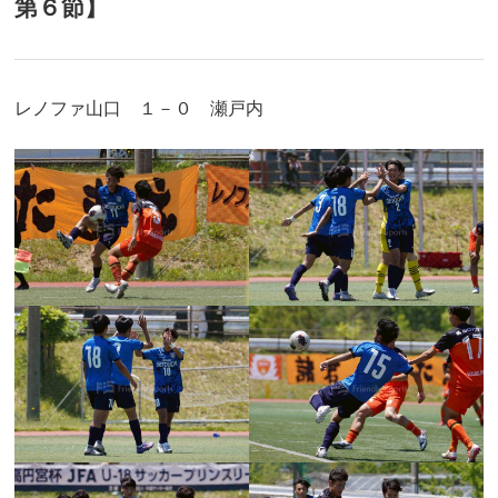
第６節】
レノファ山口 １－０ 瀬戸内