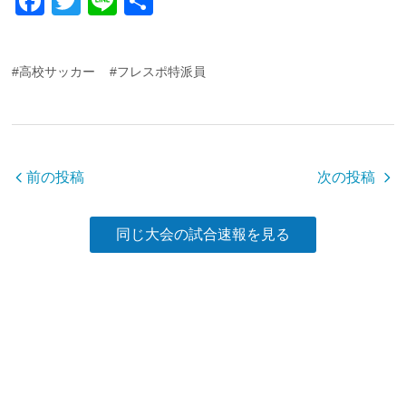
F
T
Li
共
a
wi
n
有
c
tt
e
#高校サッカー
#フレスポ特派員
e
er
b
o
o
前の投稿
次の投稿
k
同じ大会の試合速報を見る