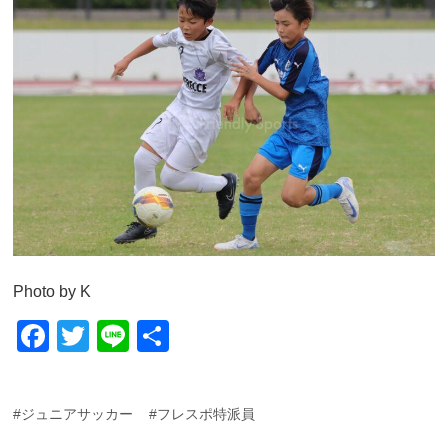
Photo by K
F
T
Li
共
a
wi
n
有
c
tt
e
#ジュニアサッカー
#フレスポ特派員
e
er