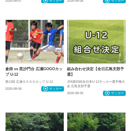
2026-08-07
サッカー
2026-08-06
サッカー
倉掛 vs 毘沙門台 広瀬GOGOカッ
組み合わせ決定【全日広島支部予
プ U-12
選】
第13回 広瀬ＧＯＧＯカップ U-12
JFA第50回全日本U-12サッカー選手権大
会 広島支部予選
2026-08-06
サッカー
2026-08-05
サッカー