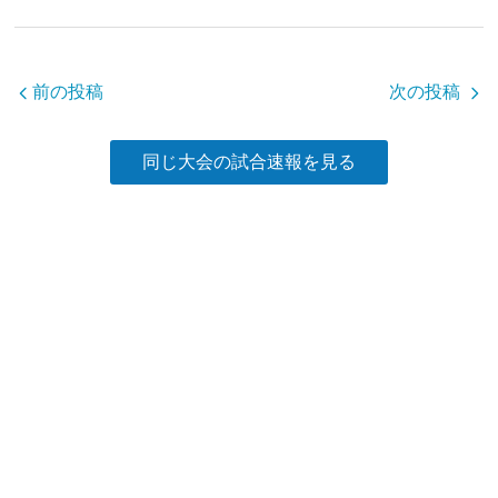
b
o
o
前の投稿
次の投稿
k
同じ大会の試合速報を見る