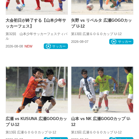
大会初日が終了する【山本少年サ
矢野 vs リベルタ 広瀬GOGOカッ
ッカーフェス】
プ U-12
第32回 山本少年サッカーフェスティバ
第13回 広瀬ＧＯＧＯカップ U-12
ル
2026-08-07
サッカー
2026-08-08
NEW
サッカー
広瀬 vs KUSUNA 広瀬GOGOカッ
山本 vs NK 広瀬GOGOカップ U-
プ U-12
12
第13回 広瀬ＧＯＧＯカップ U-12
第13回 広瀬ＧＯＧＯカップ U-12