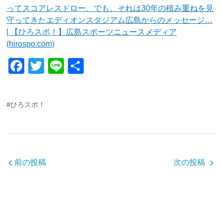
ってスコアレスドロー、でも、それは30年の積み重ねを見
守ってきたエディオンスタジアム広島からのメッセージ…
| 【ひろスポ！】広島スポーツニュースメディア
(hirospo.com)
F
T
Li
共
a
wi
n
有
c
tt
e
#ひろスポ！
e
er
b
o
o
前の投稿
次の投稿
k