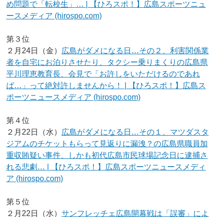
め問題で「転校生」… | 【ひろスポ！】広島スポーツニュ
ースメディア (hirospo.com)
第３位
２月24日（金）
広島がダメになる日…その２、利害関係業
者を自宅にお泊りさせたり、タクシー乗りまくりの広島県
平川理恵教育長、会見で「お許しをいただけるのであれ
ば…」って絶対許しませんから！ | 【ひろスポ！】広島ス
ポーツニュースメディア (hirospo.com)
第４位
２月22日（水）
広島がダメになる日…その１、マツダスタ
ジアムのチケットもらって見返りに漏洩？の広島県職員加
重収賄疑い事件、しかも初代広島市民球場記念日に逮捕さ
れる悲劇… | 【ひろスポ！】広島スポーツニュースメディ
ア (hirospo.com)
第５位
２月22日（水）
サンフレッチェ広島開幕戦は「誤審」によ