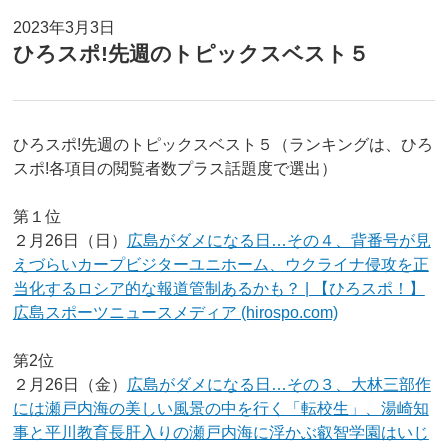
2023年3月3日
ひろスポ!先週のトピックスベスト５
ひろスポ!先週のトピックスベスト５（ランキングは、ひろ
スポ!各項目の閲覧者数プラス話題度で選出）
第１位
２月26日（日）
広島がダメになる日…その４、背番号が見
えづらいカープビジターユニホーム、ウクライナ侵攻を正
当化するロシア的な報道管制あるかも？ | 【ひろスポ！】
広島スポーツニュースメディア (hirospo.com)
第2位
２月26日（金）
広島がダメになる日…その３、大林三部作
には瀬戸内海の美しい風景の中を行く「転校生」、湯崎知
事と平川教育長肝入りの瀬戸内海に浮かぶ叡智学園はいじ