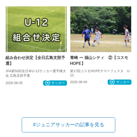
組み合わせ決定【全日広島支部予
青崎 ー 福山シティ ②【コスモ
選】
HOPE】
JFA第50回全日本U-12サッカー選手権大
第17回コスモHOPEサマーフェスタ U-
10
会 広島支部予選
2026-08-04
サッカー
2026-08-05
サッカー
#ジュニアサッカーの記事を見る