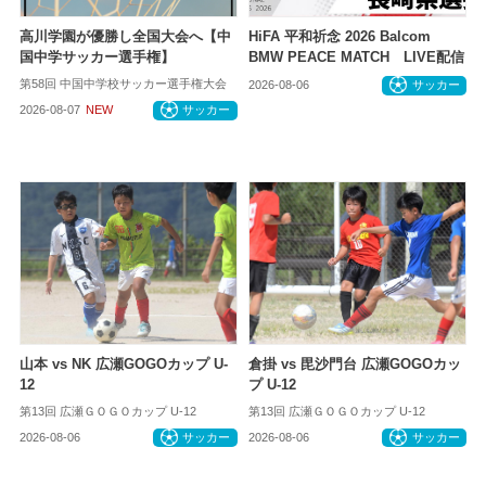
高川学園が優勝し全国大会へ【中
HiFA 平和祈念 2026 Balcom
国中学サッカー選手権】
BMW PEACE MATCH LIVE配信
第58回 中国中学校サッカー選手権大会
2026-08-06
サッカー
2026-08-07
NEW
サッカー
山本 vs NK 広瀬GOGOカップ U-
倉掛 vs 毘沙門台 広瀬GOGOカッ
12
プ U-12
第13回 広瀬ＧＯＧＯカップ U-12
第13回 広瀬ＧＯＧＯカップ U-12
2026-08-06
サッカー
2026-08-06
サッカー