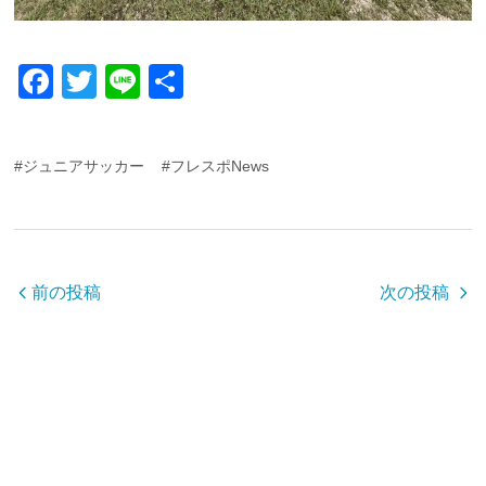
F
T
Li
共
a
wi
n
有
c
tt
e
#ジュニアサッカー
#フレスポNews
e
er
b
o
o
前の投稿
次の投稿
k