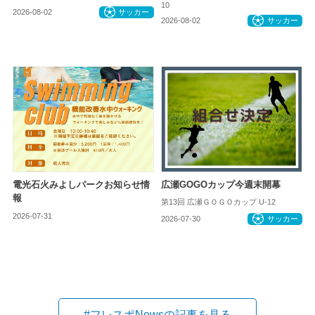
10
2026-08-02
サッカー
2026-08-02
サッカー
電光石火みよしパークお知らせ情
広瀬GOGOカップ今週末開幕
報
第13回 広瀬ＧＯＧＯカップ U-12
2026-07-31
お知らせ
2026-07-30
サッカー
#フレスポNewsの記事を見る