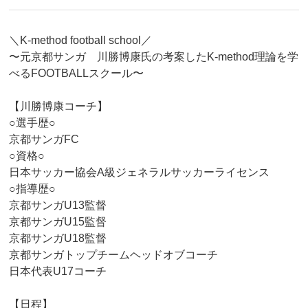
＼K-method football school／
〜元京都サンガ 川勝博康氏の考案したK-method理論を学
べるFOOTBALLスクール〜
【川勝博康コーチ】
○選手歴○
京都サンガFC
○資格○
日本サッカー協会A級ジェネラルサッカーライセンス
○指導歴○
京都サンガU13監督
京都サンガU15監督
京都サンガU18監督
京都サンガトップチームヘッドオブコーチ
日本代表U17コーチ
【日程】