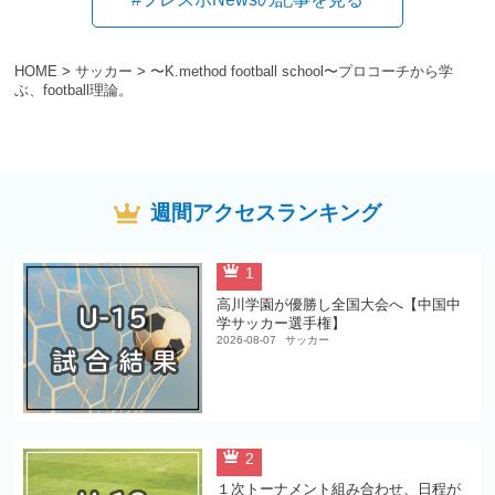
HOME
>
サッカー
>
〜K.method football school〜プロコーチから学
ぶ、football理論。
週間アクセスランキング
1
高川学園が優勝し全国大会へ【中国中
学サッカー選手権】
2026-08-07
サッカー
2
１次トーナメント組み合わせ、日程が