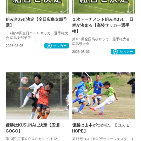
組み合わせ決定【全日広島支部予
１次トーナメント組み合わせ、日
選】
程が決まる【高校サッカー選手
権】
JFA第50回全日本U-12サッカー選手権大
会 広島支部予選
第105回全国高校サッカー選手権大会
広島県大会
2026-08-05
サッカー
2026-08-03
サッカー
優勝はKUSUNAに決定【広瀬
優勝は山本がつかむ。【コスモ
GOGO】
HOPE】
第13回 広瀬ＧＯＧＯカップ U-12
第17回コスモHOPEサマーフェスタ U-