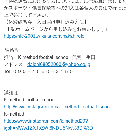
・体験練習におけるケガについては、応急処置は致します
がスポーツ・傷害保険等への加入は各個人の責任で行った
上で参加して下さい。
【体験練習会・入団届け申し込み方法】
↓下記ホームページから申し込みをお願いします↓
https://nfc-2001.wixsite.com/nakahirofc
連絡先
担当 K.method football school 代表 生田
アドレス
daichi08052000@yahoo.co.jp
Tel ０９０－４６５０－２１５０
詳細は
K-method football school
http://www.instagram.com/k_method_football_scool
K-method
https://www.instagram.com/k.method29?
igsh=MWw1ZXJpZWt6NDU5Nw%3D%3D