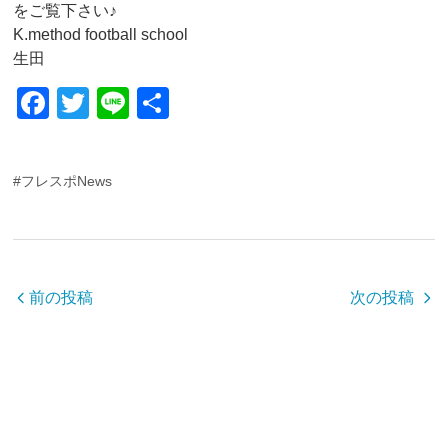
をご覧下さい♪
K.method football school
生田
F
T
Li
共
a
wi
n
有
c
tt
e
#フレスポNews
e
er
b
o
o
前の投稿
次の投稿
k