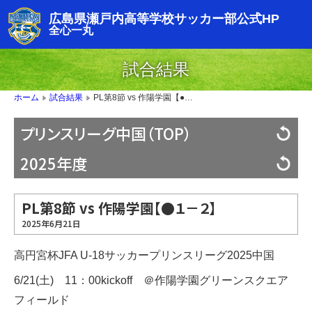
広島県瀬戸内高等学校サッカー部公式HP
全心一丸
試合結果
PL第8節 vs 作陽学園【●１－２】
ホーム
試合結果
▶
▶
プリンスリーグ中国（TOP）
2025年度
PL第8節 vs 作陽学園【●１－２】
2025年6月21日
高円宮杯JFA U-18サッカープリンスリーグ2025中国
6/21(土) 11：00kickoff ＠作陽学園グリーンスクエア
フィールド