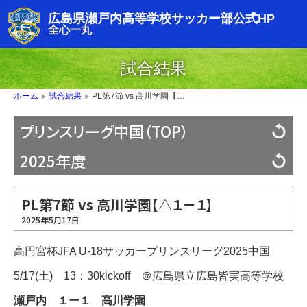
広島県瀬戸内高等学校サッカー部公式HP
全心一丸
試合結果
PL第7節 vs 高川学園【△１－１】
ホーム
試合結果
▶
▶
プリンスリーグ中国（TOP）
2025年度
PL第7節 vs 高川学園【△１－１】
2025年5月17日
高円宮杯JFA U-18サッカープリンスリーグ2025中国
5/17(土) 13：30kickoff ＠広島県立広島皆実高等学校
瀬戸内 １ー１ 高川学園