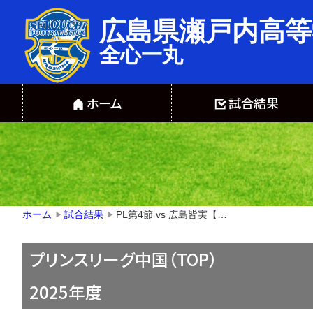
広島県瀬戸内高等
全心一丸
ホーム
試合結果
PL第4節 vs 広島皆実【△１－１】
ホーム
試合結果
▶
▶
プリンスリーグ中国（TOP）
2025年度