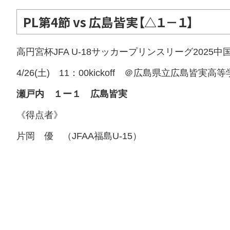
PL第4節 vs 広島皆実【△１－１】
高円宮杯JFA U-18サッカープリンスリーグ2025中
4/26(土) 11：00kickoff ＠広島県立広島皆実高
瀬戸内 １ー１ 広島皆実
《得点者》
片岡 優 （JFAA福島U-15）