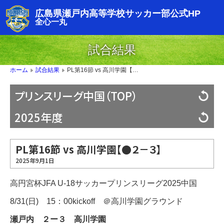
広島県瀬戸内高等学校サッカー部公式HP
全心一丸
試合結果
PL第16節 vs 高川学園【●２－３】
ホーム
試合結果
▶
▶
プリンスリーグ中国（TOP）
2025年度
PL第16節 vs 高川学園【●２－３】
2025年9月1日
高円宮杯JFA U-18サッカープリンスリーグ2025中国
8/31(日) 15：00kickoff ＠高川学園グラウンド
瀬戸内 ２ー３ 高川学園