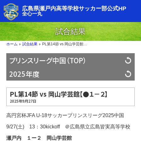
広島県瀬戸内高等学校サッカー部公式HP
全心一丸
試合結果
PL第14節 vs 岡山学芸館【●１－２】
ホーム
試合結果
▶
▶
プリンスリーグ中国（TOP）
2025年度
PL第14節 vs 岡山学芸館【●１－２】
2025年9月27日
高円宮杯JFA U-18サッカープリンスリーグ2025中国
9/27(土) 13：30kickoff ＠広島県立広島皆実高等学校
瀬戸内 １ー２ 岡山学芸館