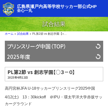
広島県瀬戸内高等学校サッカー部公式HP
全心一丸
試合結果
PL第2節 vs 創志学園【○３－０】
ホーム
試合結果
▶
▶
プリンスリーグ中国（TOP）
2025年度
PL第2節 vs 創志学園【○３－０】
2025年4月12日
高円宮杯JFA U-18サッカープリンスリーグ2025中国
4/12(土) 13：30kickoff ＠IPU・環太平洋大学赤坂サッ
カーグラウンド