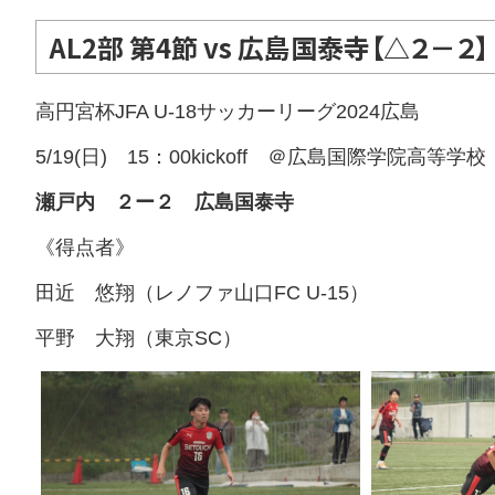
AL2部 第4節 vs 広島国泰寺【△２－２】
高円宮杯JFA U-18サッカーリーグ2024広島
5/19(日) 15：00kickoff ＠広島国際学院高等学校
瀬戸内 ２ー２ 広島国泰寺
《得点者》
田近 悠翔（レノファ山口FC U-15）
平野 大翔（東京SC）