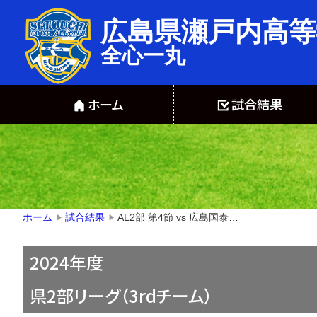
広島県瀬戸内高等
全心一丸
ホーム
試合結果
AL2部 第4節 vs 広島国泰寺【△２－２】
ホーム
試合結果
▶
▶
2024年度
県2部リーグ（3rdチーム）