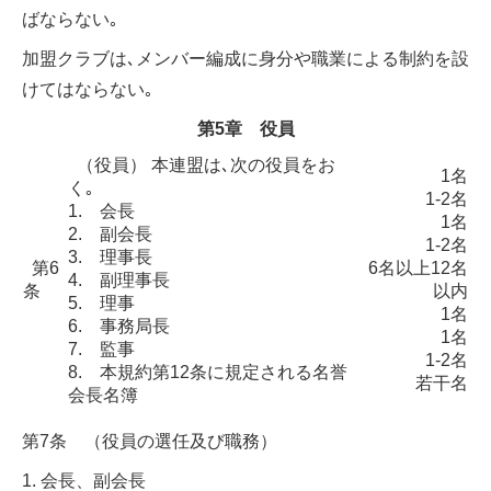
ばならない｡
加盟クラブは､メンバー編成に身分や職業による制約を設
けてはならない｡
第5章 役員
（役員） 本連盟は､次の役員をお
1名
く｡
1-2名
1. 会長
1名
2. 副会長
1-2名
3. 理事長
第6
6名以上12名
4. 副理事長
条
以内
5. 理事
1名
6. 事務局長
1名
7. 監事
1-2名
8. 本規約第12条に規定される名誉
若干名
会長名簿
第7条 （役員の選任及び職務）
1. 会長、副会長