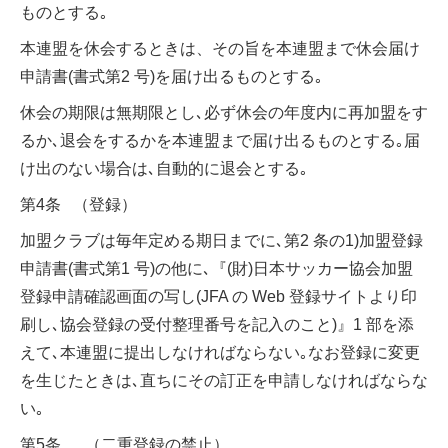
ものとする｡
本連盟を休会するときは、その旨を本連盟まで休会届け
申請書(書式第2 号)を届け出るものとする｡
休会の期限は無期限とし､必ず休会の年度内に再加盟をす
るか､退会をするかを本連盟まで届け出るものとする｡届
け出のない場合は､自動的に退会とする｡
第4条 （登録）
加盟クラブは毎年定める期日までに､第2 条の1)加盟登録
申請書(書式第1 号)の他に､『(財)日本サッカー協会加盟
登録申請確認画面の写し(JFA の Web 登録サイトより印
刷し､協会登録の受付整理番号を記入のこと)』1 部を添
えて､本連盟に提出しなければならない｡なお登録に変更
を生じたときは､直ちにその訂正を申請しなければならな
い｡
第5条 （二重登録の禁止）