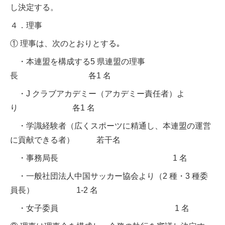
し決定する。
４．理事
① 理事は、次のとおりとする｡
・本連盟を構成する5 県連盟の理事
長 各1 名
・J クラブアカデミー（アカデミー責任者）よ
り 各1 名
・学識経験者（広くスポーツに精通し、本連盟の運営
に貢献できる者） 若干名
・事務局長 1 名
・一般社団法人中国サッカー協会より（2 種・3 種委
員長） 1-2 名
・女子委員 1 名