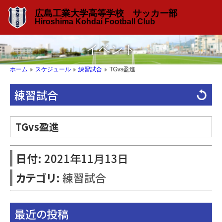
広島工業大学高等学校 サッカー部
Hiroshima Kohdai Football Club
イベント
TGvs盈進
ホーム
スケジュール
練習試合
▶
▶
▶
練習試合
TGvs盈進
日付:
2021年11月13日
カテゴリ:
練習試合
最近の投稿