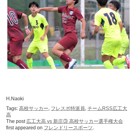
H.Naoki
Tags:
高校サッカー
,
フレスポ特派員
,
チームRSS広工大
高
The post
広工大高 vs 新庄③ 高校サッカー選手権大会
first appeared on
フレンドリースポーツ
.