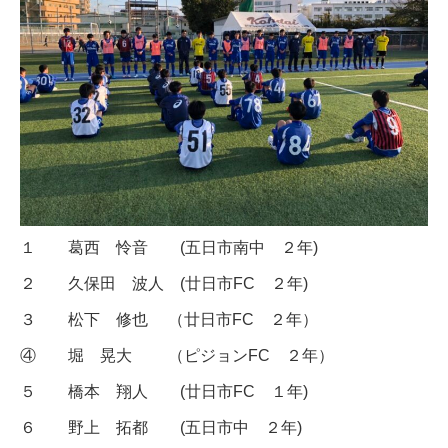
１ 葛西 怜音 (五日市南中 ２年)
２ 久保田 波人 (廿日市FC ２年)
３ 松下 修也 （廿日市FC ２年）
④ 堀 晃大 （ピジョンFC ２年）
５ 橋本 翔人 (廿日市FC １年)
６ 野上 拓都 (五日市中 ２年)