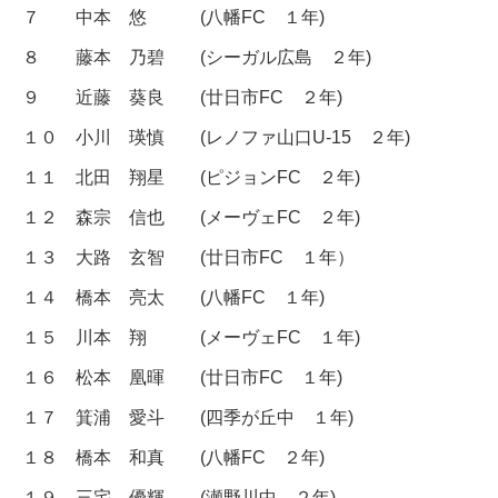
７ 中本 悠 (八幡FC １年)
８ 藤本 乃碧 (シーガル広島 ２年)
９ 近藤 葵良 (廿日市FC ２年)
１０ 小川 瑛慎 (レノファ山口U-15 ２年)
１１ 北田 翔星 (ピジョンFC ２年)
１２ 森宗 信也 (メーヴェFC ２年)
１３ 大路 玄智 (廿日市FC １年）
１４ 橋本 亮太 (八幡FC １年)
１５ 川本 翔 (メーヴェFC １年)
１６ 松本 凰暉 (廿日市FC １年)
１７ 箕浦 愛斗 (四季が丘中 １年)
１８ 橋本 和真 (八幡FC ２年)
１９ 三宅 優輝 (瀬野川中 ２年)