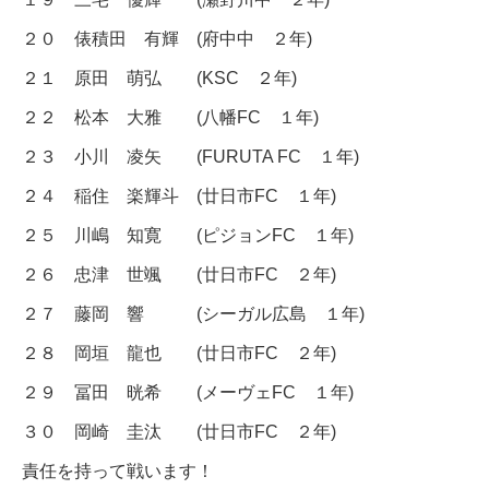
２０ 俵積田 有輝 (府中中 ２年)
２１ 原田 萌弘 (KSC ２年)
２２ 松本 大雅 (八幡FC １年)
２３ 小川 凌矢 (FURUTA FC １年)
２４ 稲住 楽輝斗 (廿日市FC １年)
２５ 川嶋 知寛 (ピジョンFC １年)
２６ 忠津 世颯 (廿日市FC ２年)
２７ 藤岡 響 (シーガル広島 １年)
２８ 岡垣 龍也 (廿日市FC ２年)
２９ 冨田 晄希 (メーヴェFC １年)
３０ 岡崎 圭汰 (廿日市FC ２年)
責任を持って戦います！