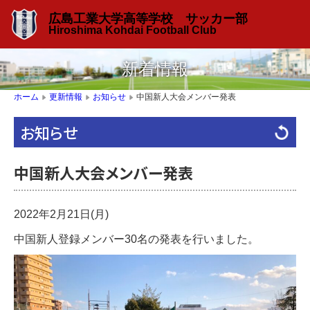
広島工業大学高等学校 サッカー部
Hiroshima Kohdai Football Club
新着情報
中国新人大会メンバー発表
ホーム
更新情報
お知らせ
▶
▶
▶
お知らせ
中国新人大会メンバー発表
2022年2月21日(月)
中国新人登録メンバー30名の発表を行いました。