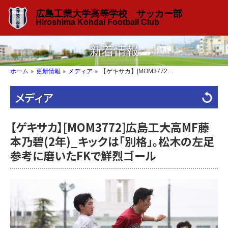
広島工業大学高等学校 サッカー部
Hiroshima Kohdai Football Club
新着情報
【ゲキサカ】[MOM3772]広島工大高MF藤本乃碧(2年)_キックは「別格」。松木の左足参考に磨いたFKで鮮烈ゴール
ホーム
更新情報
メディア
▶
▶
▶
メディア
【ゲキサカ】[MOM3772]広島工大高MF藤
本乃碧(2年)_キックは「別格」。松木の左足
参考に磨いたFKで鮮烈ゴール