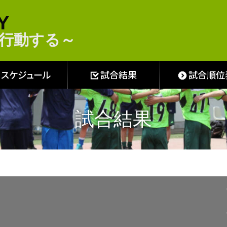
Y
し・行動する～
スケジュール
試合結果
試合順位
試合結果