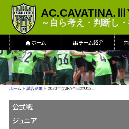
AC.CAVATINA.Ⅲ
～自ら考え・判断
ホーム
チーム紹介
2023年度JFA全日本U12サッカー選手権大会 リーグ戦 北支部
ホーム
試合結果
▶
▶
公式戦
ジュニア