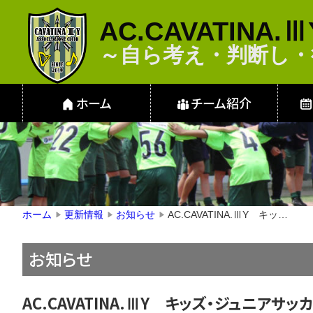
AC.CAVATINA.Ⅲ
～自ら考え・判断
ホーム
チーム紹介
AC.CAVATINA.ⅢY キッズ・ジュニアサッカースクール千代田会場開設‼
ホーム
更新情報
お知らせ
▶
▶
▶
お知らせ
AC.CAVATINA.ⅢY キッズ・ジュニア