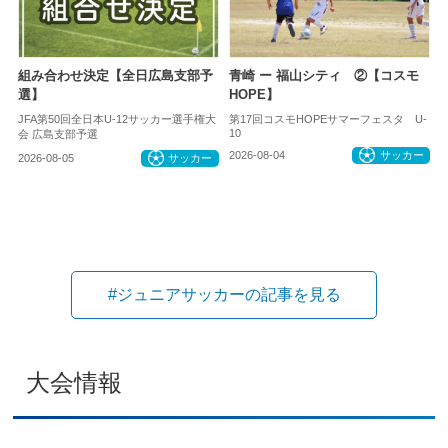
組み合わせ決定【全日広島支部予
青崎 ー 福山シティ ②【コスモ
選】
HOPE】
JFA第50回全日本U-12サッカー選手権大
第17回コスモHOPEサマーフェスタ U-
10
会 広島支部予選
2026-08-04
サッカー
2026-08-05
サッカー
#ジュニアサッカーの記事を見る
大会情報