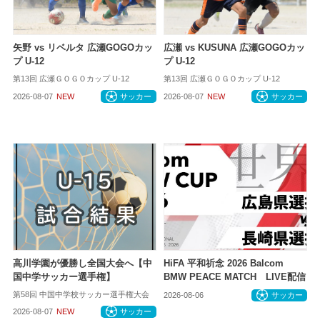
矢野 vs リベルタ 広瀬GOGOカッ
広瀬 vs KUSUNA 広瀬GOGOカッ
プ U-12
プ U-12
第13回 広瀬ＧＯＧＯカップ U-12
第13回 広瀬ＧＯＧＯカップ U-12
2026-08-07
NEW
サッカー
2026-08-07
NEW
サッカー
高川学園が優勝し全国大会へ【中
HiFA 平和祈念 2026 Balcom
国中学サッカー選手権】
BMW PEACE MATCH LIVE配信
第58回 中国中学校サッカー選手権大会
2026-08-06
サッカー
2026-08-07
NEW
サッカー