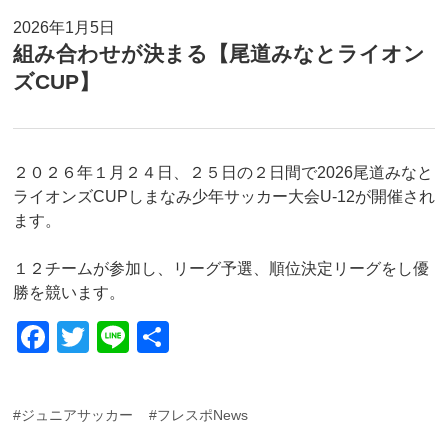
2026年1月5日
組み合わせが決まる【尾道みなとライオン
ズCUP】
２０２６年１月２４日、２５日の２日間で2026尾道みなと
ライオンズCUPしまなみ少年サッカー大会U-12が開催され
ます。
１２チームが参加し、リーグ予選、順位決定リーグをし優
勝を競います。
F
T
Li
共
a
wi
n
有
c
tt
e
#ジュニアサッカー
#フレスポNews
e
er