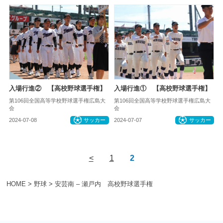
入場行進② 【高校野球選手権】
入場行進① 【高校野球選手権】
第106回全国高等学校野球選手権広島大
第106回全国高等学校野球選手権広島大
会
会
2024-07-08
サッカー
2024-07-07
サッカー
<
1
2
HOME
>
野球
>
安芸南 – 瀬戸内 高校野球選手権