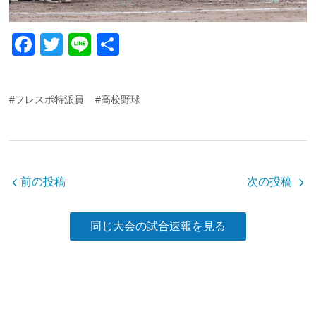
F
T
Li
共
a
wi
n
有
c
tt
e
#フレスポ特派員
#高校野球
e
er
b
o
o
前の投稿
次の投稿
k
同じ大会の試合速報を見る