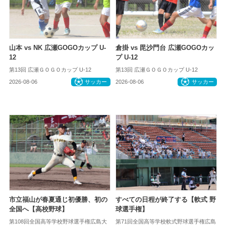
山本 vs NK 広瀬GOGOカップ U-
倉掛 vs 毘沙門台 広瀬GOGOカッ
12
プ U-12
第13回 広瀬ＧＯＧＯカップ U-12
第13回 広瀬ＧＯＧＯカップ U-12
2026-08-06
サッカー
2026-08-06
サッカー
市立福山が春夏通じ初優勝、初の
すべての日程が終了する【軟式 野
全国へ【高校野球】
球選手権】
第108回全国高等学校野球選手権広島大
第71回全国高等学校軟式野球選手権広島